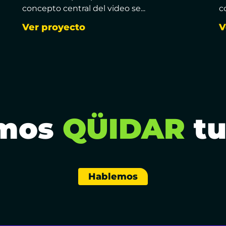
concepto central del video se...
c
Ver proyecto
V
mos
QÜIDAR
tu
Hablemos