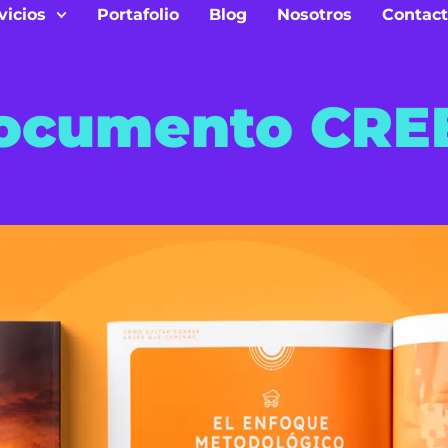
vicios
Portafolio
Blog
Nosotros
Contac
ocumento CRE