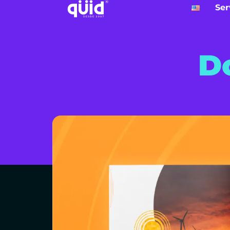
Ser
D