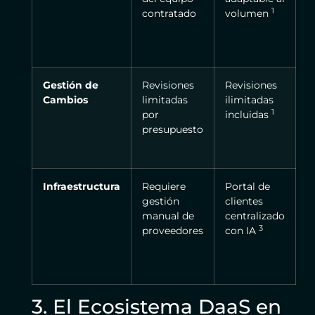
1
contratado
volumen
Gestión de
Revisiones
Revisiones
Cambios
limitadas
ilimitadas
1
por
incluidas
presupuesto
Infraestructura
Requiere
Portal de
gestión
clientes
manual de
centralizado
3
proveedores
con IA
3. El Ecosistema DaaS en