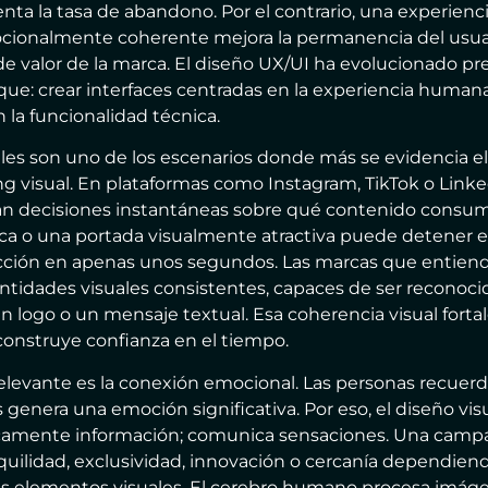
nta la tasa de abandono. Por el contrario, una experiencia
ocionalmente coherente mejora la permanencia del usuar
de valor de la marca. El diseño UX/UI ha evolucionado p
que: crear interfaces centradas en la experiencia human
la funcionalidad técnica.
ales son uno de los escenarios donde más se evidencia e
 visual. En plataformas como Instagram, TikTok o Linked
n decisiones instantáneas sobre qué contenido consumi
ica o una portada visualmente atractiva puede detener el 
acción en apenas unos segundos. Las marcas que entien
entidades visuales consistentes, capaces de ser reconoci
n logo o un mensaje textual. Esa coherencia visual fortal
construye confianza en el tiempo.
elevante es la conexión emocional. Las personas recuer
 genera una emoción significativa. Por eso, el diseño vis
amente información; comunica sensaciones. Una cam
nquilidad, exclusividad, innovación o cercanía dependie
us elementos visuales. El cerebro humano procesa imá