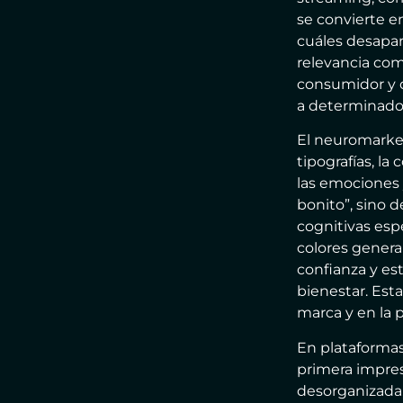
se convierte e
cuáles desapa
relevancia com
consumidor y d
a determinados
El neuromarket
tipografías, l
las emociones 
bonito”, sino 
cognitivas esp
colores genera
confianza y est
bienestar. Est
marca y en la p
En plataformas
primera impres
desorganizada