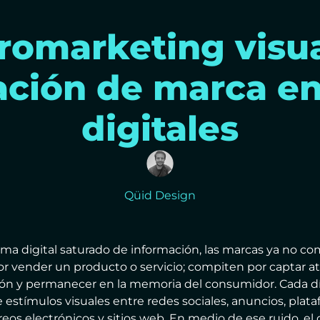
romarketing visua
ación de marca e
digitales
Qüid Design
ma digital saturado de información, las marcas ya no c
 vender un producto o servicio; compiten por captar at
ón y permanecer en la memoria del consumidor. Cada dí
e estímulos visuales entre redes sociales, anuncios, plat
eos electrónicos y sitios web. En medio de ese ruido, el 