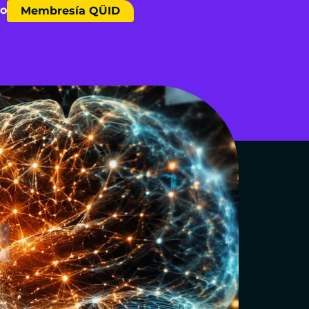
to
Membresía QÜID