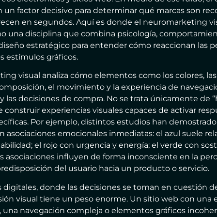
n un factor decisivo para determinar qué marcas son rec
recen en segundos. Aquí es donde el neuromarketing vi
o una disciplina que combina psicología, comportamien
iseño estratégico para entender cómo reaccionan las p
 estímulos gráficos.
ing visual analiza cómo elementos como los colores, las 
a composición, el movimiento y la experiencia de navega
y las decisiones de compra. No se trata únicamente de “
de construir experiencias visuales capaces de activar res
ecíficas. Por ejemplo, distintos estudios han demostrado
n asociaciones emocionales inmediatas: el azul suele rel
abilidad; el rojo con urgencia y energía; el verde con sos
as asociaciones influyen de forma inconsciente en la pe
redisposición del usuario hacia un producto o servicio.
 digitales, donde las decisiones se toman en cuestión d
ión visual tiene un peso enorme. Un sitio web con una 
, una navegación compleja o elementos gráficos incohe