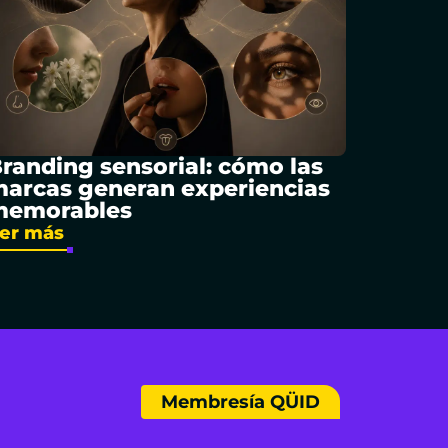
randing sensorial: cómo las
arcas generan experiencias
memorables
er más
Membresía QÜID