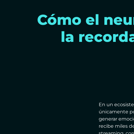
Cómo el neu
la record
En un ecosiste
únicamente por
generar emoci
recibe miles d
streaming, corr