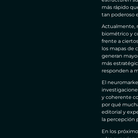
más rápido que
tan poderoso e
Actualmente, 
biométrico y c
frente a cierto
los mapas de c
generan mayor 
más estratégic
responden a 
El neuromarket
investigacione
y coherente co
por qué muchas
editorial y ex
la percepción
En los próximos