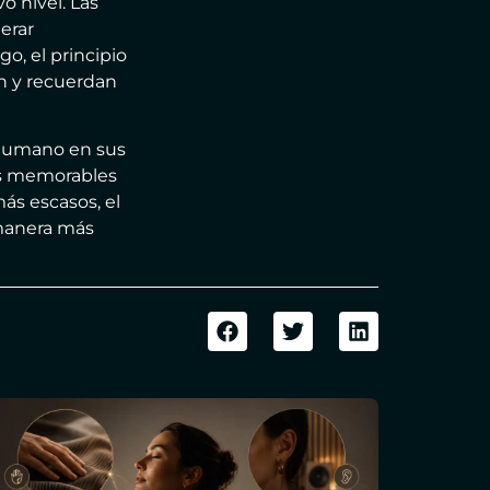
o nivel. Las
erar
, el principio
n y recuerdan
 humano en sus
as memorables
ás escasos, el
 manera más