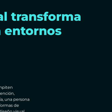
l transforma
n entornos
ompiten
ención,
a, una persona
aformas de
diseño visual