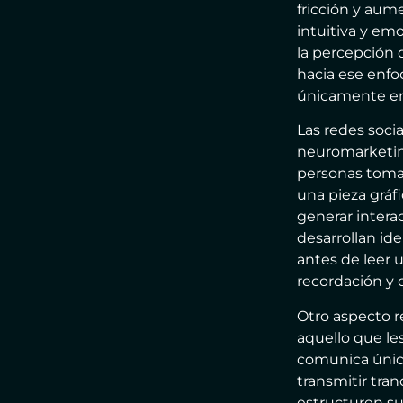
fricción y aume
intuitiva y em
la percepción 
hacia ese enfo
únicamente en 
Las redes soci
neuromarketing
personas toma
una pieza gráf
generar inter
desarrollan id
antes de leer u
recordación y 
Otro aspecto r
aquello que les
comunica únic
transmitir tra
estructuren s