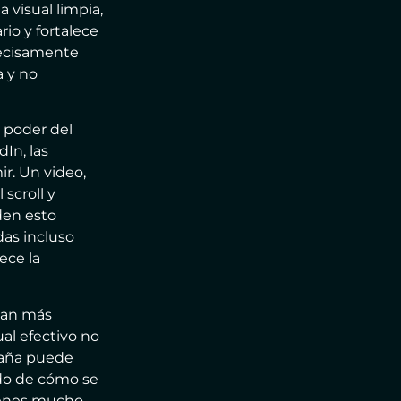
 visual limpia,
io y fortalece
recisamente
a y no
l poder del
In, las
r. Un video,
scroll y
den esto
das incluso
ece la
dan más
ual efectivo no
paña puede
ndo de cómo se
genes mucho