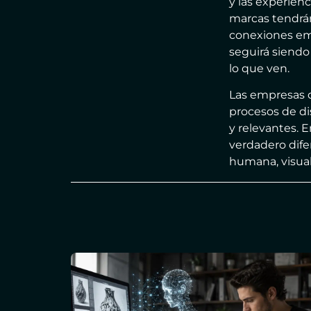
y las experienc
marcas tendrán
conexiones emo
seguirá siendo
lo que ven.
Las empresas 
procesos de d
y relevantes. 
verdadero dife
humana, visual