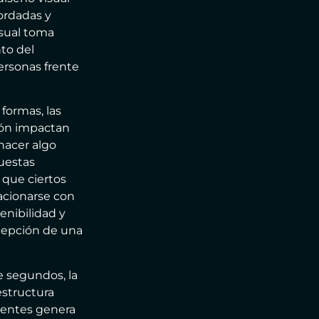
ordadas y
sual toma
to del
ersonas frente
formas, las
ción impactan
hacer algo
puestas
 que ciertos
acionarse con
tenibilidad y
rcepción de una
e segundos, la
estructura
rentes genera