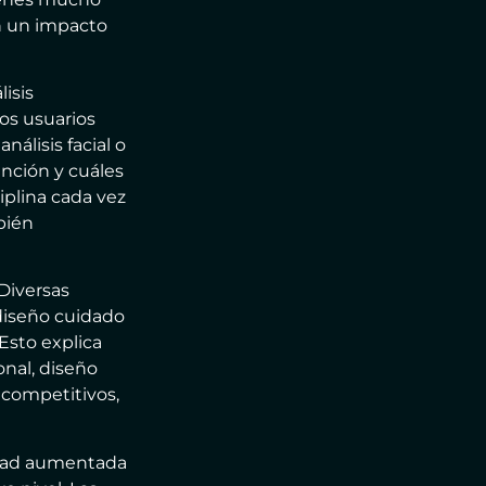
en un impacto
isis
os usuarios
nálisis facial o
nción y cuáles
iplina cada vez
bién
Diversas
diseño cuidado
Esto explica
onal, diseño
 competitivos,
alidad aumentada